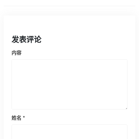
发表评论
内容
姓名
*