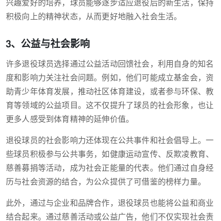
兴趣爱好的培养，球员能够逐步适应退役后的新生活，保持
积极向上的精神状态，从而更好地融入社会生活。
3、公益与社会影响
许多退役球员选择通过公益活动回馈社会，利用自身的知名
度和影响力关注社会问题。例如，他们可能成立基金会，资
助青少年体育发展，推动社区体育建设，或者参与环保、教
育等领域的公益项目。这不仅提升了球员的社会形象，也让
更多人感受到体育精神的延伸价值。
退役球员的社会影响力还体现在公共事件和社会倡导上。一
些球员积极参与公共事务，如健康运动宣传、反欺凌教育、
慈善募捐等活动，成为社会正能量的代表。他们通过自身经
历与社会资源的结合，为公众提供了可借鉴的榜样力量。
此外，通过与企业和品牌合作，退役球员也能将公益和商业
结合起来。通过慈善活动或公益广告，他们不仅实现社会责