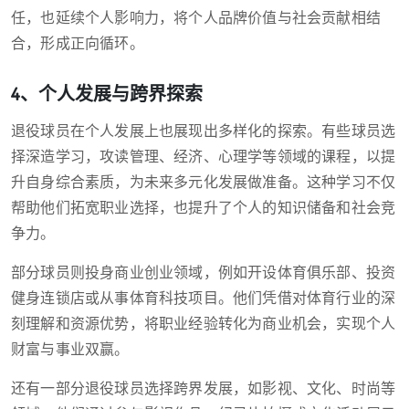
任，也延续个人影响力，将个人品牌价值与社会贡献相结
合，形成正向循环。
4、个人发展与跨界探索
退役球员在个人发展上也展现出多样化的探索。有些球员选
择深造学习，攻读管理、经济、心理学等领域的课程，以提
升自身综合素质，为未来多元化发展做准备。这种学习不仅
帮助他们拓宽职业选择，也提升了个人的知识储备和社会竞
争力。
部分球员则投身商业创业领域，例如开设体育俱乐部、投资
健身连锁店或从事体育科技项目。他们凭借对体育行业的深
刻理解和资源优势，将职业经验转化为商业机会，实现个人
财富与事业双赢。
还有一部分退役球员选择跨界发展，如影视、文化、时尚等