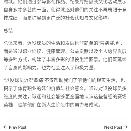
领域。他们通过参与影视作品、纪录片拍摄或文化活动展示
自身多才多艺的一面，使得球迷对他们的关注不再局限于竞
技成绩，而是扩展到更广泛的社会认知与文化影响。
总结：
总体来看，退役球员的生活和发展远非简单的“告别赛场”，
而是通过职业延续、健康管理、公益贡献以及个人跨界发展
等多种方式，构建了丰富多彩的退役生活图景。他们既延续
了自身的影响力，也为社会注入了积极力量。
“退役球员近况追踪”不仅帮助我们了解他们的现实生活，也
揭示了体育职业的延伸价值与社会意义。通过对退役球员多
维度的关注，球迷和社会能够更全面地认识这些曾经的赛场
英雄，理解他们在新人生阶段中的努力与成就。
Prev Post
Next Post