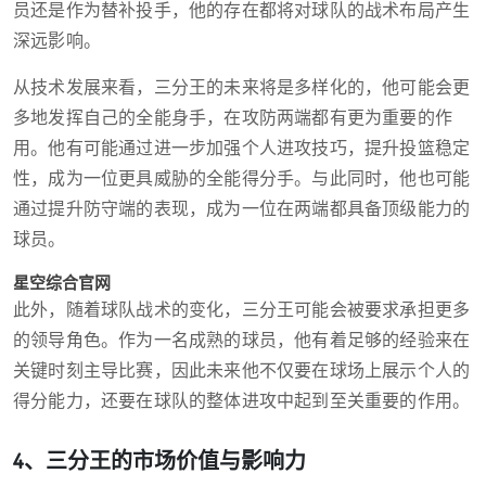
员还是作为替补投手，他的存在都将对球队的战术布局产生
深远影响。
从技术发展来看，三分王的未来将是多样化的，他可能会更
多地发挥自己的全能身手，在攻防两端都有更为重要的作
用。他有可能通过进一步加强个人进攻技巧，提升投篮稳定
性，成为一位更具威胁的全能得分手。与此同时，他也可能
通过提升防守端的表现，成为一位在两端都具备顶级能力的
球员。
星空综合官网
此外，随着球队战术的变化，三分王可能会被要求承担更多
的领导角色。作为一名成熟的球员，他有着足够的经验来在
关键时刻主导比赛，因此未来他不仅要在球场上展示个人的
得分能力，还要在球队的整体进攻中起到至关重要的作用。
4、三分王的市场价值与影响力