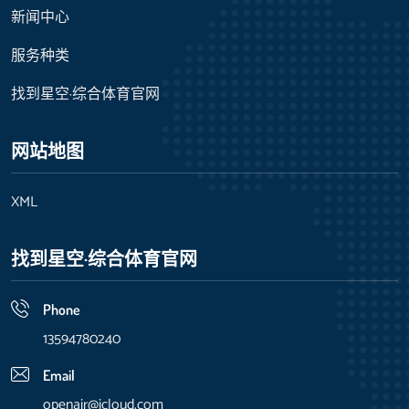
新闻中心
服务种类
找到星空·综合体育官网
网站地图
XML
找到星空·综合体育官网
Phone
13594780240
Email
openair@icloud.com