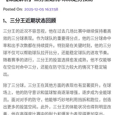
Posted On:
2025-12-05 16:37:58
1、三分王近期状态回顾
三分王的近况不容忽视，他在过去几场比赛中继续保持着高
效的三分球表现。作为球队的重要得分点，他的三分球命中
率和出手次数都在持续提升。特别是在关键时刻，他的三分
球不仅可以帮助球队拉开比分，还能稳定球队的进攻节奏。
随着赛季的进行，三分王的投篮选择愈发成熟，他不仅能够
在空位时命中三分，还能在防守压力较大的情况下稳定输
出。
除了三分球，三分王在其他方面的表现也有显著提升。在球
场上，他的防守意识和篮球智商逐渐增强，逐步成为全能球
员。面对对手的防守，他能够巧妙地利用挡拆和跑位，创造
出更多的投篮空间。此外，三分王的体能状况也得到明显改
善，他在高强度比赛中的耐力和爆发力表现得更加突出。