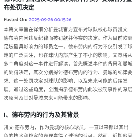
布处罚决定
Posted On:
2025-09-26 00:15:26
本篇文章旨在详细分析曼城官方宣布对球队核心球员凯文·
德布劳内因违反纪律而被罚款并停赛的决定。作为目前欧洲
足坛最具影响力的球员之一，德布劳内的行为不仅引发了球
迷的广泛关注，也在球队内部产生了不小的影响。文章将从
多个角度对这一事件进行解读，首先概述事件的背景和曼城
的处罚决定，其次分别探讨德布劳内的行为、曼城的纪律要
求、这一处罚决定对球队的影响，以及未来可能的后续发
展。通过这些角度，全面揭示德布劳内此次被罚事件的深层
次原因及其对曼城未来可能带来的影响。
1、德布劳内的行为及其背景
凯文·德布劳内，作为曼城的核心球员，一直以来都以其出
色的技术和稳定的表现赢得了球迷的认可。然而，近期他因