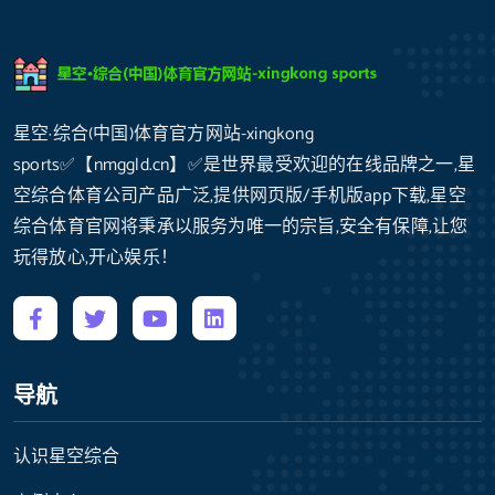
星空·综合(中国)体育官方网站-xingkong
sports✅【nmggld.cn】✅是世界最受欢迎的在线品牌之一,星
空综合体育公司产品广泛,提供网页版/手机版app下载,星空
综合体育官网将秉承以服务为唯一的宗旨,安全有保障,让您
玩得放心,开心娱乐！
导航
认识星空综合