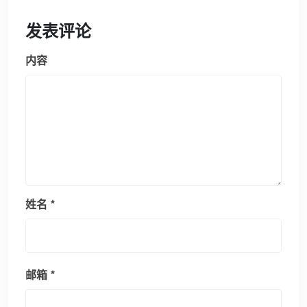
发表评论
内容
姓名
*
邮箱
*