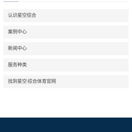
认识星空综合
案例中心
新闻中心
服务种类
找到星空·综合体育官网