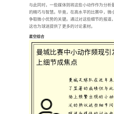
与此同时，一些媒体则将这些小动作作为分析
的精巧与智慧。毕竟，在高水平的比赛中，微
争取微小优势的关键。通过对这些细节的报道，
这也为球迷提供了更多的讨论素材。
星空综合