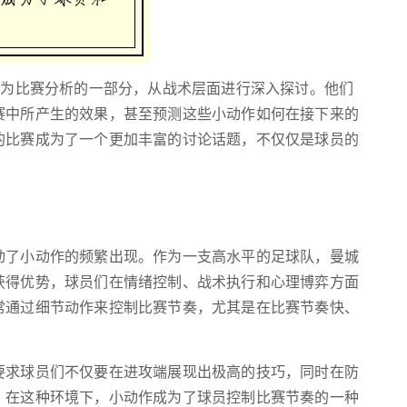
作为比赛分析的一部分，从战术层面进行深入探讨。他们
赛中所产生的效果，甚至预测这些小动作如何在接下来的
的比赛成为了一个更加丰富的讨论话题，不仅仅是球员的
。
动了小动作的频繁出现。作为一支高水平的足球队，曼城
获得优势，球员们在情绪控制、战术执行和心理博弈方面
常通过细节动作来控制比赛节奏，尤其是在比赛节奏快、
要求球员们不仅要在进攻端展现出极高的技巧，同时在防
。在这种环境下，小动作成为了球员控制比赛节奏的一种