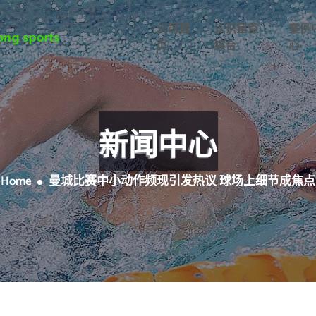
公司首
认识星空
案例
页
综合
心
新闻中心
Home
曼城比赛中小动作频现引发热议 球场上细节成焦点