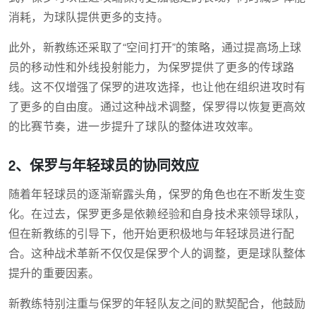
消耗，为球队提供更多的支持。
此外，新教练还采取了“空间打开”的策略，通过提高场上球
员的移动性和外线投射能力，为保罗提供了更多的传球路
线。这不仅增强了保罗的进攻选择，也让他在组织进攻时有
了更多的自由度。通过这种战术调整，保罗得以恢复更高效
的比赛节奏，进一步提升了球队的整体进攻效率。
2、保罗与年轻球员的协同效应
随着年轻球员的逐渐崭露头角，保罗的角色也在不断发生变
化。在过去，保罗更多是依赖经验和自身技术来领导球队，
但在新教练的引导下，他开始更积极地与年轻球员进行配
合。这种战术革新不仅仅是保罗个人的调整，更是球队整体
提升的重要因素。
新教练特别注重与保罗的年轻队友之间的默契配合，他鼓励