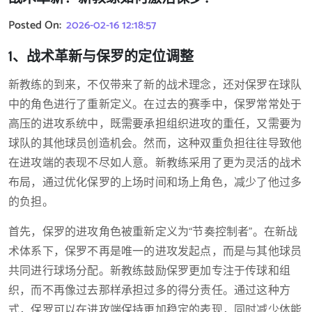
Posted On:
2026-02-16 12:18:57
1、战术革新与保罗的定位调整
新教练的到来，不仅带来了新的战术理念，还对保罗在球队
中的角色进行了重新定义。在过去的赛季中，保罗常常处于
高压的进攻系统中，既需要承担组织进攻的重任，又需要为
球队的其他球员创造机会。然而，这种双重负担往往导致他
在进攻端的表现不尽如人意。新教练采用了更为灵活的战术
布局，通过优化保罗的上场时间和场上角色，减少了他过多
的负担。
首先，保罗的进攻角色被重新定义为“节奏控制者”。在新战
术体系下，保罗不再是唯一的进攻发起点，而是与其他球员
共同进行球场分配。新教练鼓励保罗更加专注于传球和组
织，而不再像过去那样承担过多的得分责任。通过这种方
式，保罗可以在进攻端保持更加稳定的表现，同时减少体能