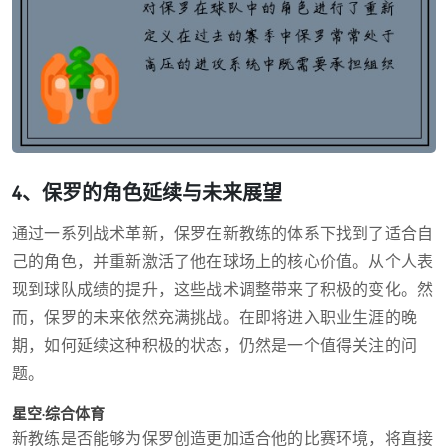
4、保罗的角色延续与未来展望
通过一系列战术革新，保罗在新教练的体系下找到了适合自
己的角色，并重新激活了他在球场上的核心价值。从个人表
现到球队成绩的提升，这些战术调整带来了积极的变化。然
而，保罗的未来依然充满挑战。在即将进入职业生涯的晚
期，如何延续这种积极的状态，仍然是一个值得关注的问
题。
星空·综合体育
新教练是否能够为保罗创造更加适合他的比赛环境，将直接