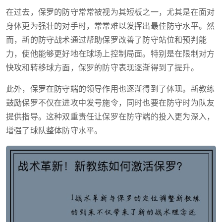
在过去，保罗的防守常常被视为其短板之一，尤其是在面对
身体更为强壮的对手时，常常难以发挥出最佳防守水平。然
而，新的防守战术通过帮助保罗改善了防守站位和预判能
力，使他能够更好地在球场上控制局面。特别是在限制对方
快攻和转移球方面，保罗的防守表现逐渐得到了提升。
此外，保罗在防守端的领导作用也逐渐得到了体现。新教练
鼓励保罗不仅在进攻中发号施令，同时也要在防守时为队友
提供指导。这种双重责任让保罗在防守端的投入更为深入，
增强了球队整体防守水平。