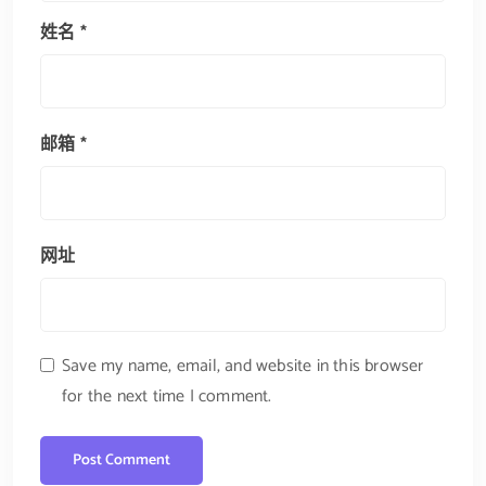
姓名
*
邮箱
*
网址
Save my name, email, and website in this browser
for the next time I comment.