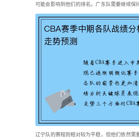
可能会影响到他们的排名。广东队需要继续保
辽宁队的赛程则相对较为平稳，但他们依然需