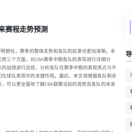
未来赛程走势预测
渐明朗化，赛季的整体走势和各队的前景也更加清晰。本
导
势三个方面，对CBA赛季中期各队的表现进行详细分
队的战绩进行总结，分析各队在赛季中期的表现亮点与不
们在球队表现中的关键作用。最后，本文将根据各队剩余
，可以更全面地了解CBA联赛当前的局势及各队的未来