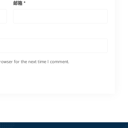
邮箱
*
browser for the next time I comment.