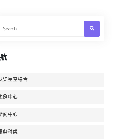
航
认识星空综合
案例中心
新闻中心
服务种类