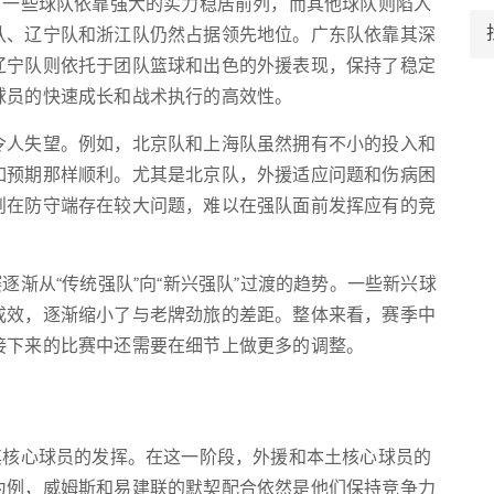
，一些球队依靠强大的实力稳居前列，而其他球队则陷入
队、辽宁队和浙江队仍然占据领先地位。广东队依靠其深
辽宁队则依托于团队篮球和出色的外援表现，保持了稳定
球员的快速成长和战术执行的高效性。
令人失望。例如，北京队和上海队虽然拥有不小的投入和
如预期那样顺利。尤其是北京队，外援适应问题和伤病困
则在防守端存在较大问题，难以在强队面前发挥应有的竞
逐渐从“传统强队”向“新兴强队”过渡的趋势。一些新兴球
成效，逐渐缩小了与老牌劲旅的差距。整体来看，赛季中
接下来的比赛中还需要在细节上做更多的调整。
其核心球员的发挥。在这一阶段，外援和本土核心球员的
为例，威姆斯和易建联的默契配合依然是他们保持竞争力