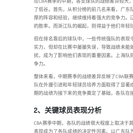
在CBA赛季的中期，各支球队的战绩差异较大
了低谷。首先，从积分榜的前几名来看，广东
厚的阵容和经验，继续维持着强大的竞争力。
的胜率。而浙江队的崛起，则得益于他们年轻
但在排名靠后的球队中，一些传统强队的表现
实力，但却在比赛中屡屡失误，导致战绩未能
扰，成为了影响他们表现的重要因素。上海队
争力。
整体来看，中期赛季的战绩差异反映了CBA联赛
队在外援引进和年轻球员培养方面取得了显著
期的战绩为接下来的竞争奠定了基础，各队在
2、关键球员表现分析
CBA赛季中期，各队的战绩很大程度上取决于
表现成为了各队成绩的决定性因素。以广东队