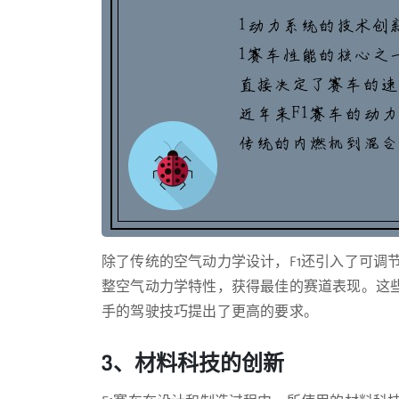
除了传统的空气动力学设计，F1还引入了可调
整空气动力学特性，获得最佳的赛道表现。这
手的驾驶技巧提出了更高的要求。
3、材料科技的创新