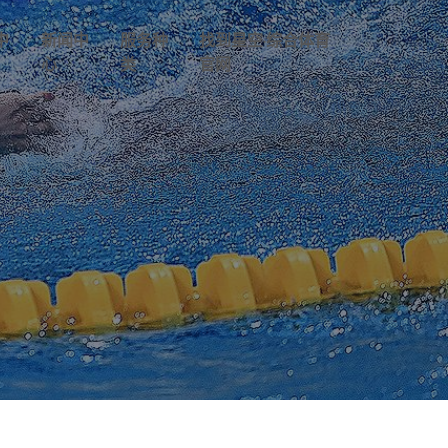
中
新闻中
服务种
找到星空·综合体育
心
类
官网