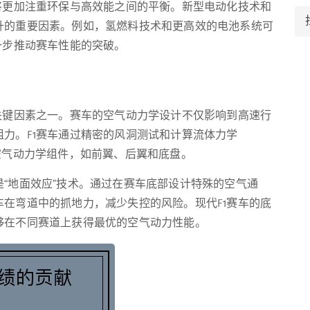
将更加注重环保与高效能之间的平衡。新型电动化技术和
升的重要因素。例如，氢燃料技术和更高效的电池系统可
一步推动赛车性能的突破。
关键因素之一。赛车的空气动力学设计不仅影响到高速行
力。F1赛车通过精密的风洞测试和计算流体力学
空气动力学组件，如前翼、后翼和底盘。
“地面效应”技术。通过在赛车底部设计特殊的空气通
在弯道中的抓地力，减少失控的风险。现代F1赛车的底
够在不同赛道上获得最优的空气动力性能。