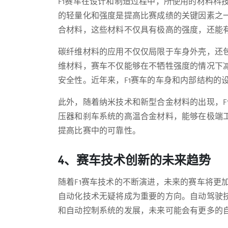
F1赛车在设计和制造过程中，所使用的材料科
的轻量化和强度是提高比赛成绩的关键因素之一
合材料，这些材料不仅具有极高的强度，还能
碳纤维材料的应用不仅仅局限于车身外壳，还
维材料，赛车不仅能够在不牺牲强度的情况下
安全性。近年来，F1赛车的车身和内部结构的
此外，随着纳米技术和新型合金材料的出现，F
压器和刹车系统的高温合金材料，能够在极端
提高比赛中的可靠性。
4、赛车技术创新的未来趋势
随着F1赛车技术的不断演进，未来的赛车将更
自动化技术无疑将成为重要的方向。自动驾驶技
和自动控制系统的发展，未来可能会有更多的