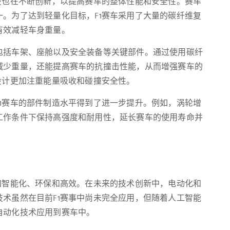
技也在不断创新，以提高赛车的整体性能和安全性。赛车
。为了达到轻量化目标，F1赛车采用了大量的碳纤维复
有效减轻车身重量。
包括车架、座舱以及安全装备等关键部件。通过使用碳纤
减少重量，还能提高赛车的抗撞击性能，从而增强赛车的
设计更加注重能量吸收和碰撞安全性。
1赛车的部件制造水平得到了进一步提升。例如，涡轮增
工作条件下保持高强度和耐用性，延长赛车的使用寿命并
加智能化、环保和高效。在未来的技术创新中，电动化和
术虽然在目前F1赛事中尚未完全应用，但随着人工智能
自动化技术应用到赛车中。