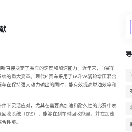
献
导
创新直接决定了赛车的速度和加速能力。近年来，F1赛车
的重大变革。现代F1赛车采用了1.6升V6涡轮增压混合
赛车在保持强大动力输出的同时，能有效提高燃油效率和
条件下灵活应对，尤其在需要高加速和耐久性的比赛中表
回收系统（ERS），能够在刹车时回收能量，并在加速
综合性能。