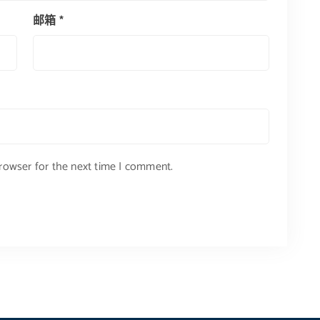
邮箱
*
browser for the next time I comment.