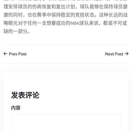
理安排球员的伤病恢复和复出计划，球队能够在保持球员健
康的同时，也在赛季中保持稳定的竞技状态。这种长远的战
略眼光对于任何一支想要成功的NBA球队来说，都是不可或
缺的一部分。
Prev Post
Next Post
发表评论
内容