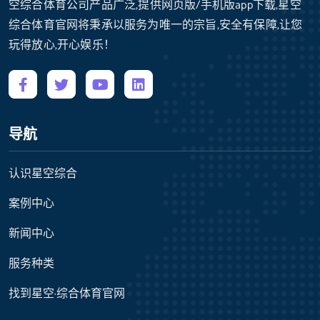
空综合体育公司产品广泛,提供网页版/手机版app下载,星空
综合体育官网将秉承以服务为唯一的宗旨,安全有保障,让您
玩得放心,开心娱乐！
导航
认识星空综合
案例中心
新闻中心
服务种类
找到星空·综合体育官网