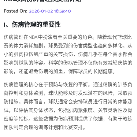
Posted On:
2026-01-02 18:59:40
1、伤病管理的重要性
伤病管理在NBA中扮演着至关重要的角色。随着现代篮球比
赛的体力消耗加剧，球员受到的伤害类型也趋向多样化。从
小的肌肉拉伤到严重的关节损伤，伤病几乎在每个赛季都会
影响到球队的阵容。科学的伤病管理不仅能有效减轻伤情的
影响，还能避免伤病的加重，保障球员的长期健康。
伤病管理的核心在于预防与恢复的平衡。通过精确的训练负
荷控制和身体监测，球队能够及时发现潜在的风险，采取预
防措施。具体而言，球队通常会安排球员进行日常的体能测
试，以评估其身体状态，包括肌肉紧张度、关节灵活性及骨
密度等指标。这些数据为伤病预测提供了依据，有助于教练
团队制定合理的训练计划和比赛安排。