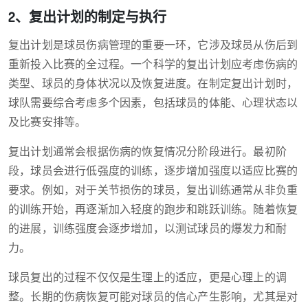
2、复出计划的制定与执行
复出计划是球员伤病管理的重要一环，它涉及球员从伤后到
重新投入比赛的全过程。一个科学的复出计划应考虑伤病的
类型、球员的身体状况以及恢复进度。在制定复出计划时，
球队需要综合考虑多个因素，包括球员的体能、心理状态以
及比赛安排等。
复出计划通常会根据伤病的恢复情况分阶段进行。最初阶
段，球员会进行低强度的训练，逐步增加强度以适应比赛的
要求。例如，对于关节损伤的球员，复出训练通常从非负重
的训练开始，再逐渐加入轻度的跑步和跳跃训练。随着恢复
的进展，训练强度会逐步增加，以测试球员的爆发力和耐
力。
球员复出的过程不仅仅是生理上的适应，更是心理上的调
整。长期的伤病恢复可能对球员的信心产生影响，尤其是对