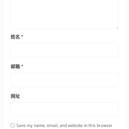
姓名
*
邮箱
*
网址
Save my name, email, and website in this browser