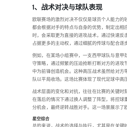
1、战术对决与球队表现
欧联赛场的激烈对决不仅仅是球员个人能力的
都会根据对手的特点与自身的优势，制定出相
时，会采取更为直接的进攻战术，通过快速反
占据更多的主动权，通过细腻的传球与配合逐
例如，在某场小组赛中，一支西甲球队与意甲
守策略，通过频繁的压迫抢断打断对方的进攻
中为前锋创造机会。这种高压战术虽然给对方
队以平局收场。这场比赛体现了现代足球中高
战术层面的变化和对抗，往往在比赛的关键时
在落后的情况下通过换人调整了阵型，将控球
分机会，最终逆转战胜对手。这一场景展示了
星空综合
总的来说，战术的选择与执行，尤其是在关键