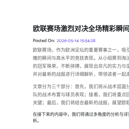
欧联赛场激烈对决全场精彩瞬
Posted On:
2026-05-14 15:54:28
欧联赛场，作为欧洲足坛的重要赛事之一，吸
魄的瞬间与高水平的竞技表现。从小组赛到淘
的冠军殊荣，不断拼搏，展现出非凡的实力与
并对最新的战报进行详细解析，带领读者一起
文章分为三个部分：首先，我们将从战术层面
队的战术布置与球员表现；接着，我们将重点
关键；最后，我们将结合最新的战报，展望欧
在接下来的内容中，我们将通过多角度的分析与详
析。