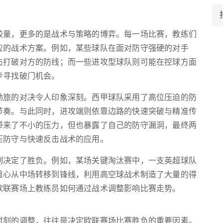
较量，更多的是战术与策略的博弈。每一场比赛，教练们
应的战术方案。例如，某些球队在面对防守强硬的对手
击打破对方的防线；而一些进攻型球队则可能在控球方面
步寻找破门机会。
劲旅的对决令人印象深刻。西甲球队采用了高位压迫的防
节奏。与此同时，进攻端则依靠边路的快速突破与精准传
带来了不小的压力，但也暴露了自己的防守漏洞，最终两
压防守与快速反击战术的应用。
刻决定了胜负。例如，某场关键淘汰赛中，一支英超球队
重心从中场转移到锋线，利用高空球战术制造了大量的得
欧联赛场上教练员如何通过战术调整影响比赛走势。
时刻的调整，往往是决定欧联赛场比赛胜负的重要因素。