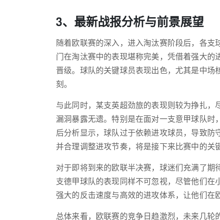
3、最新战报分析与前景展望
随着欧联赛的深入，进入淘汰赛阶段后，各支
门在淘汰赛中的表现堪称完美，凭借着强大的
晋级。球队的关键球员表现出色，尤其是中场
刻。
与此同时，某支英超劲旅的表现则较为挣扎，
漏洞暴露无遗。特别是在面对一支意甲球队时，
后分析显示，球队过于依赖进攻球员，导致防
并合理调整进攻节奏，将是接下来比赛中的关
对于即将到来的欧联半决赛，球迷们充满了期
支德甲球队的表现同样不可忽视，尽管他们在
强大的反击速度与高效的进攻体系，让他们在
总体来看，欧联赛的竞争日趋激烈，未来几轮