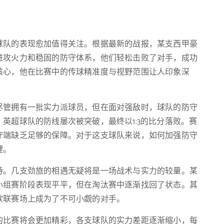
球队的表现愈加值得关注。根据最新的战报，某支西甲豪
进攻火力和稳固的防守体系，他们轻松击败了对手，成功
核心，他在比赛中的传球精准度与视野范围让人印象深
尽管拥有一批实力派球员，但在面对强敌时，球队的防守
英超球队的防线屡次被突破，最终以1:3的比分落败。赛
守端缺乏足够的保障。对于这支球队来说，如何加强防守
键。
待。几支劲旅的相遇无疑将是一场战术与实力的较量。某
小组赛阶段表现平平，但在淘汰赛中逐渐找回了状态。其
欧联赛场上成为了不可小觑的对手。
的比赛将会更加精彩，各支球队的实力差距逐渐缩小，每