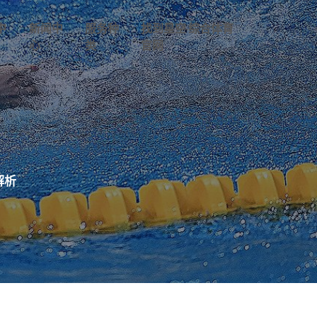
中
新闻中
服务种
找到星空·综合体育
心
类
官网
解析