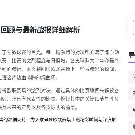
间回顾与最新战报详细解析
引了无数球迷的目光。每一场激烈的对决都充满了惊心动
导
汰赛，比赛的激烈程度与日俱增，各支球队为了争夺最终
坚韧的精神。本文将回顾欧联赛场上一些最精彩的瞬间，
走进这片热血沸腾的绿茵场。
分析欧联赛场的激烈对决，通过具体的比赛瞬间来解读各
回顾几场具有代表性的比赛，挖掘其中的关键细节与胜负
联赛未来的走势以及各支球队的前景。
实的数据支持，为大家呈现欧联赛场上的精彩瞬间与深度解